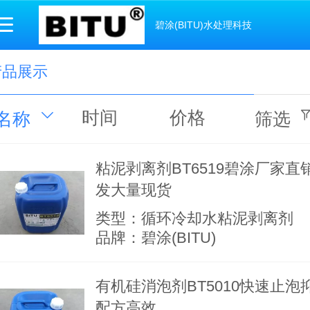
碧涂(BITU)水处理科技
产品展示
时间
价格
名称
筛选
粘泥剥离剂BT6519碧涂厂家直
发大量现货
类型：循环冷却水粘泥剥离剂
品牌：碧涂(BITU)
有机硅消泡剂BT5010快速止泡
配方高效